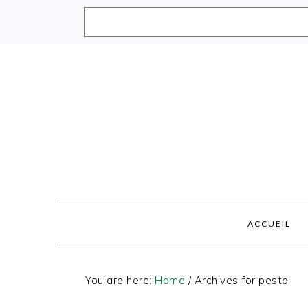
Skip
Skip
Skip
Skip
to
to
to
to
primary
main
primary
footer
navigation
content
sidebar
ACCUEIL
You are here:
Home
/
Archives for pesto