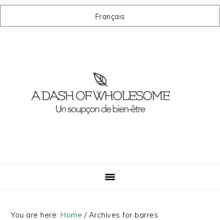
Français
Skip
Skip
Skip
Skip
to
to
to
to
primary
main
primary
footer
navigation
content
sidebar
You are here:
Home
/
Archives for barres