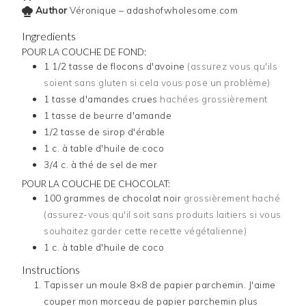
Author
Véronique – adashofwholesome.com
Ingredients
POUR LA COUCHE DE FOND:
1 1/2
tasse
de flocons d'avoine
(assurez vous qu'ils
soient sans gluten si cela vous pose un problème)
1
tasse
d'amandes crues
hachées grossièrement
1
tasse
de beurre d'amande
1/2
tasse
de sirop d'érable
1
c. à table
d'huile de coco
3/4
c. à thé
de sel de mer
POUR LA COUCHE DE CHOCOLAT:
100
grammes
de chocolat noir
grossièrement haché
(assurez-vous qu'il soit sans produits laitiers si vous
souhaitez garder cette recette végétalienne)
1
c. à table
d'huile de coco
Instructions
Tapisser un moule 8×8 de papier parchemin. J'aime
couper mon morceau de papier parchemin plus