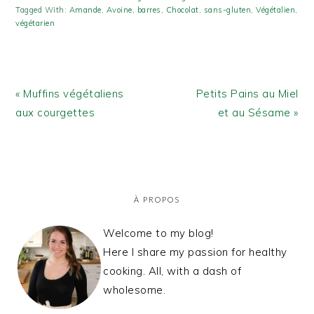
Tagged With:
Amande
,
Avoine
,
barres
,
Chocolat
,
sans-gluten
,
Végétalien
,
végétarien
Previous
Next
« Muffins végétaliens
Petits Pains au Miel
Post:
Post:
aux courgettes
et au Sésame »
PRIMARY
SIDEBAR
À PROPOS
Welcome to my blog!
Here I share my passion for healthy
cooking. All, with a dash of
wholesome.