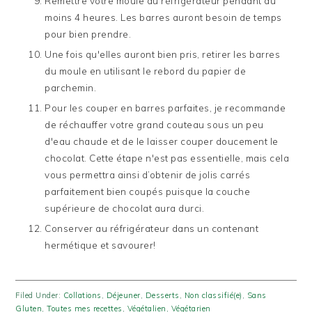
Remettre votre moule au réfrigérateur pendant au
moins 4 heures. Les barres auront besoin de temps
pour bien prendre.
Une fois qu'elles auront bien pris, retirer les barres
du moule en utilisant le rebord du papier de
parchemin.
Pour les couper en barres parfaites, je recommande
de réchauffer votre grand couteau sous un peu
d'eau chaude et de le laisser couper doucement le
chocolat. Cette étape n'est pas essentielle, mais cela
vous permettra ainsi d’obtenir de jolis carrés
parfaitement bien coupés puisque la couche
supérieure de chocolat aura durci.
Conserver au réfrigérateur dans un contenant
hermétique et savourer!
Filed Under:
Collations
,
Déjeuner
,
Desserts
,
Non classifié(e)
,
Sans
Gluten
,
Toutes mes recettes
,
Végétalien
,
Végétarien