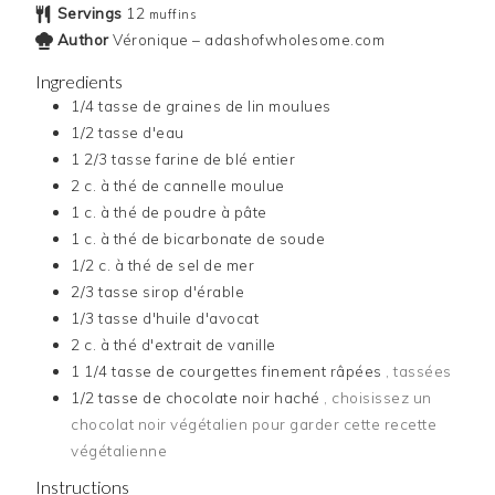
Servings
12
muffins
Author
Véronique – adashofwholesome.com
Ingredients
1/4
tasse
de graines de lin moulues
1/2
tasse
d'eau
1 2/3
tasse
farine de blé entier
2
c. à thé
de cannelle moulue
1
c. à thé
de poudre à pâte
1
c. à thé
de bicarbonate de soude
1/2
c. à thé
de sel de mer
2/3
tasse
sirop d'érable
1/3
tasse
d'huile d'avocat
2
c. à thé
d'extrait de vanille
1 1/4
tasse
de courgettes finement râpées
, tassées
1/2
tasse
de chocolate noir haché
, choisissez un
chocolat noir végétalien pour garder cette recette
végétalienne
Instructions