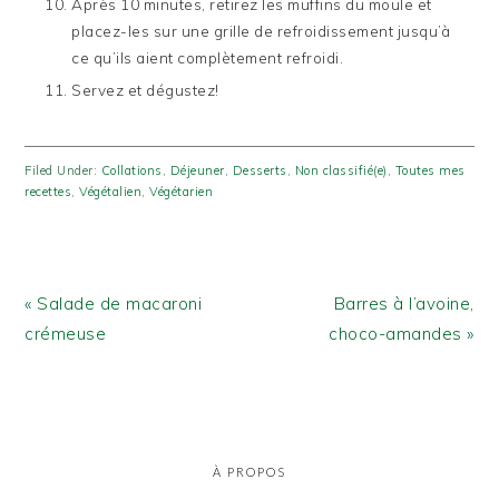
Après 10 minutes, retirez les muffins du moule et
placez-les sur une grille de refroidissement jusqu’à
ce qu’ils aient complètement refroidi.
Servez et dégustez!
Filed Under:
Collations
,
Déjeuner
,
Desserts
,
Non classifié(e)
,
Toutes mes
recettes
,
Végétalien
,
Végétarien
Previous
Next
« Salade de macaroni
Barres à l’avoine,
Post:
Post:
crémeuse
choco-amandes »
PRIMARY
SIDEBAR
À PROPOS