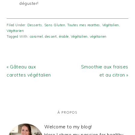
déguster!
Filed Under:
Desserts
,
Sans Gluten
,
Toutes mes recettes
,
Végétalien
,
Végétarien
Tagged With:
caramel
,
dessert
,
érable
,
Végétalien
,
végétarien
Previous
Next
« Gâteau aux
Smoothie aux fraises
Post:
Post:
carottes végétalien
et au citron »
PRIMARY
SIDEBAR
À PROPOS
Welcome to my blog!
Here I share my passion for healthy